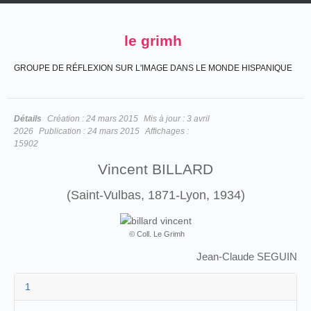
le grimh
GROUPE DE RÉFLEXION SUR L'IMAGE DANS LE MONDE HISPANIQUE
Détails
Création :
24 mars 2015
Mis à jour :
3 avril
2026
Publication :
24 mars 2015
Affichages :
15902
Vincent BILLARD
(Saint-Vulbas, 1871-Lyon, 1934)
© Coll. Le Grimh
Jean-Claude SEGUIN
1