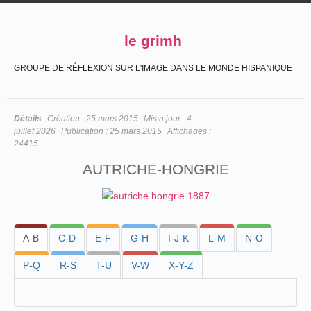
le grimh
GROUPE DE RÉFLEXION SUR L'IMAGE DANS LE MONDE HISPANIQUE
Détails
Création :
25 mars 2015
Mis à jour :
4
juillet 2026
Publication :
25 mars 2015
Affichages :
24415
AUTRICHE-HONGRIE
A-B
C-D
E-F
G-H
I-J-K
L-M
N-O
P-Q
R-S
T-U
V-W
X-Y-Z