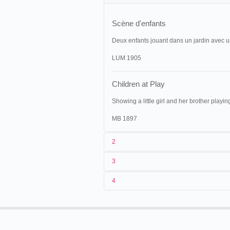
Scène d'enfants
Deux enfants jouant dans un jardin avec un
LUM 1905
Children at Play
Showing a little girl and her brother playin
MB 1897
2
3
1
Lumiere
0094 (AS 657)
4
2
[Lumière]
23/08/1896
France
,
Lyon
3
[printemps 1896]-23/08/1896
États-Unis
,
Philadelphie
,
4
France
,
Lyon
, Monplaisir, maison Ko
04/10/1896
Bijou Theatre