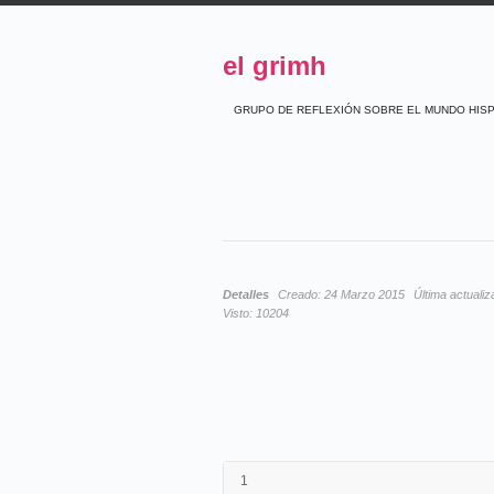
el grimh
GRUPO DE REFLEXIÓN SOBRE EL MUNDO HIS
Detalles
Creado:
24 Marzo 2015
Última actualiz
Visto:
10204
1