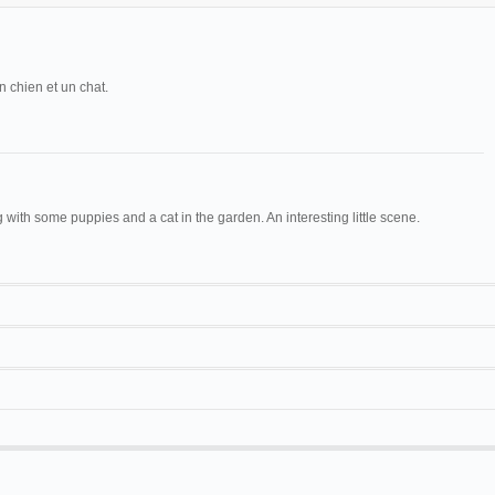
 chien et un chat.
g with some puppies and a cat in the garden. An interesting little scene.
Maguire & Baucus 1094
Cinématographe
Enfants, chiens et chat
Lumière
17 m
Cinématographe
elher
Children and their pets
Lumière