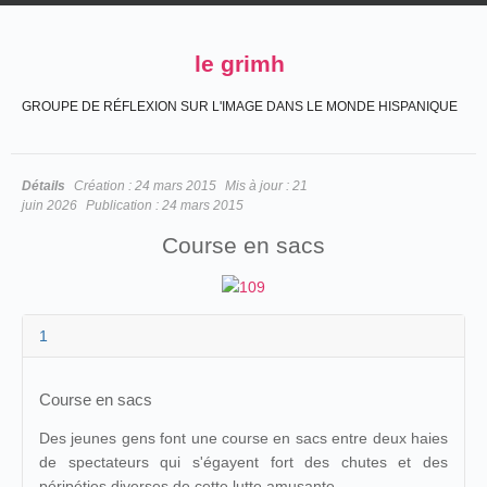
le grimh
GROUPE DE RÉFLEXION SUR L'IMAGE DANS LE MONDE HISPANIQUE
Détails
Création :
24 mars 2015
Mis à jour :
21
juin 2026
Publication :
24 mars 2015
Course en sacs
1
Course en sacs
Des jeunes gens font une course en sacs entre deux haies
de spectateurs qui s'égayent fort des chutes et des
péripéties diverses de cette lutte amusante.