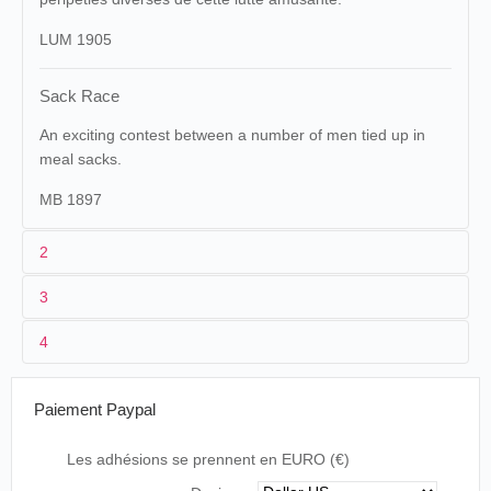
LUM 1905
Sack Race
An exciting contest between a number of men tied up in
meal sacks.
MB 1897
2
3
1
Lumière
109 (AS 574)
Maguire & Bau
4
2
Louis Lumière
Francis Doublie
18/10/1896
France
,
Chalon-sur-Saône
Félix Mesguic
3
[automne 1896]-18/10/1896
17 m
25/10/1896
France
, Boulogne-sur-Mer
Cirque Munici
Paiement Paypal
4
France
,
Lyon
, Monplaisir
20/11/1896
France
,
Marseille
Cinématograp
01/12/1896
France
,
Montluçon
Charles Goux
Les adhésions se prennent en EURO (€)