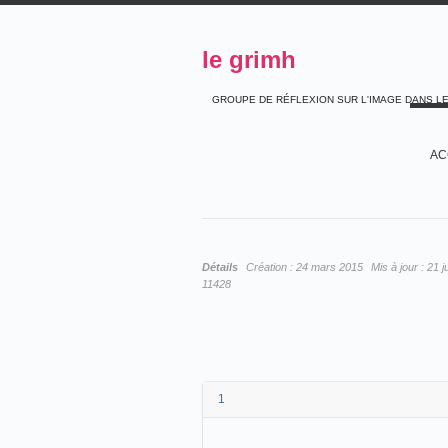
le grimh
GROUPE DE RÉFLEXION SUR L'IMAGE DANS L
AC
Détails
Création :
24 mars 2015
Mis à jour :
21 j
11428
1