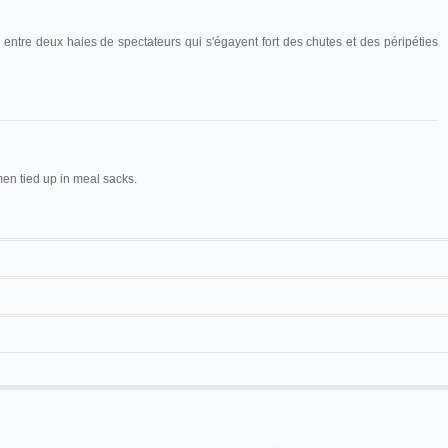
entre deux haies de spectateurs qui s'égayent fort des chutes et des péripéties
en tied up in meal sacks.
Maguire & Baucus
1109
Francis Doublier
, Gabriel Doublier
ône
Félix Mesguich
Course en sac
17 m
er
Cirque Municipal
La Course en sacs
Cinématographe Lumière
Course en sacs
Charles Goux
Course en sac