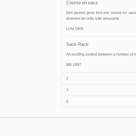
Course en sacs
Des jeunes gens font une course en sacs 
diverses de cette lutte amusante.
LUM 1905
Sack Race
An exciting contest between a number of m
MB 1897
2
3
1
Lumière
109 (AS 574)
4
2
Louis Lumière
18/10/1896
France
,
Chalon-sur-Sa
3
[automne 1896]-18/10/1896
25/10/1896
France
, Boulogne-sur-M
4
France
,
Lyon
, Monplaisir
20/11/1896
France
,
Marseille
01/12/1896
France
,
Montluçon