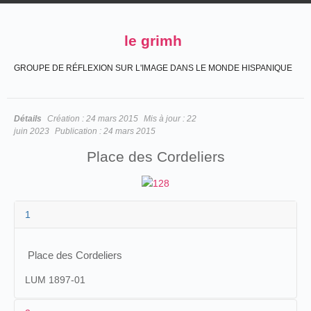
le grimh
GROUPE DE RÉFLEXION SUR L'IMAGE DANS LE MONDE HISPANIQUE
Détails
Création :
24 mars 2015
Mis à jour :
22
juin 2023
Publication :
24 mars 2015
Place des Cordeliers
1
Place des Cordeliers
LUM 1897-01