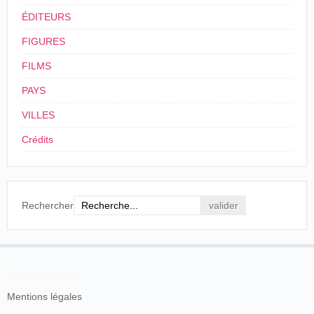
ÉDITEURS
Le Petit Marseillais, Marseille, 24 septembre
1895, p. 2.
FIGURES
FILMS
La place
France
.
Grenoble
.
11/12/1895
Lumière
des
Théâtre
PAYS
Cordeliers
VILLES
France
.
Paris
. Grand
Cinématogrape
Une rue
28/12/1895
Café
Lumière
de Lyon
Crédits
La Place
Cinématographe
des
06/03/1896
France
,
Marseille
Lumière
Cordeliers
à Lyon
Rechercher
Antoine
Place des
22/03/1896
France
,
Bordeaux
Chavanon
Cordeliers
Vincent Billard
En savoir plus
La Place
Étienne
des
Mentions légales
20/04/1896
France
,
Lille
Thévenon
Cordeliers