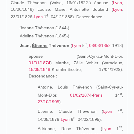
Claude Thévenon (Vaise, 16/01/1822-) épouse (
Lyon
,
10/06/1848) Louise, Marie, Antoinette Bouland (
Lyon
,
e
23/01/1826-
Lyon
1
, 04/12/1888
). Descendance :
Jeanne Thévenon (1844-).
Adeline Thévenon (1845-).
e
Jean,
Étienne
Thévenon
(
Lyon
5
,
08/03/1852
-1918)
épouse (
Saint-Cyr-au-Mont-D'or,
01/01/1874
)
Marthe, Zélie Vehier (Varacieux,
15/05/1848
-Kremlin-Bicêtre, 17/04/1929).
Descendance :
Antoine,
Louis
Thévenon (Saint-Cyr-au-
e
Mont-D'or,
01/02/1874
-
Paris
14
,
27/10/1905
).
e
Étienne, Claude Thévenon (
Lyon
4
,
e
14/05/1876-
Lyon
6
, 04/02/1895).
er
Adrienne, Rose Thévenon (
Lyon
1
,