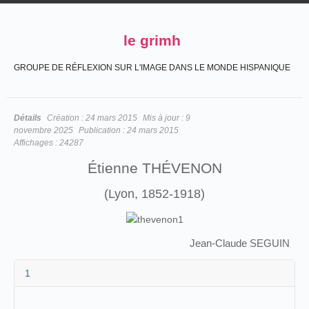
le grimh
GROUPE DE RÉFLEXION SUR L'IMAGE DANS LE MONDE HISPANIQUE
Détails
Création :
24 mars 2015
Mis à jour :
9
novembre 2025
Publication :
24 mars 2015
Affichages :
24287
Étienne THÉVENON
(Lyon, 1852-1918)
Jean-Claude SEGUIN
1