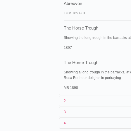
Abreuvoir
LUM 1897-01
The Horse Trough
Showing the long trough in the barracks at
1897
The Horse Trough
Showing a long trough in the barracks, at 
Rosa Bonheur delights in portraying.
MB 1898
2
3
1
Lumière
168 (AS 852)
4
2
n.c.
03/05/1896
France
,
Lyon
Cin