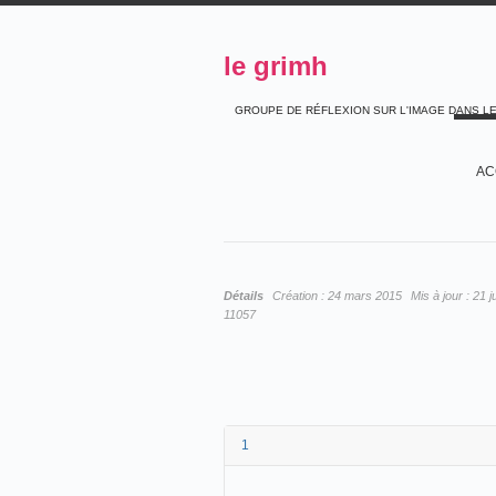
le grimh
GROUPE DE RÉFLEXION SUR L'IMAGE DANS L
AC
Détails
Création :
24 mars 2015
Mis à jour :
21 j
11057
1