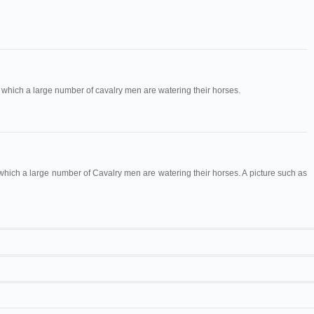
 which a large number of cavalry men are watering their horses.
which a large number of Cavalry men are watering their horses. A picture such as
Maguire & Baucus
1168
ématographe Lumière
L'abreuvoir aux casernes de la Part-Dieu