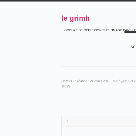
le grimh
GROUPE DE RÉFLEXION SUR L'IMAGE DANS L
AC
Détails
Création :
24 mars 2015
Mis à jour :
21 j
10129
1