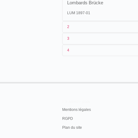
Lombards Brücke
LUM 1897-01
2
3
1
Lumière
234 (AS 59)
4
2
n.c.
06/09/1896
France
,
Lyon
3
[16/04/1896]-[01/05/1897]
13/09/1896
France
,
Le Creusot
4
Allemagne
,
Hambourg
, Lombards
04/10/1896
États-Unis
,
Philadelphie
, Bi
04/10/1896
États-Unis
,
Boston
, Keith's
04/12/1896
France
,
Marseille
07/02/1897
États-Unis
,
New York
, Brook
En savoir plus
Mentions légales
RGPD
Plan du site