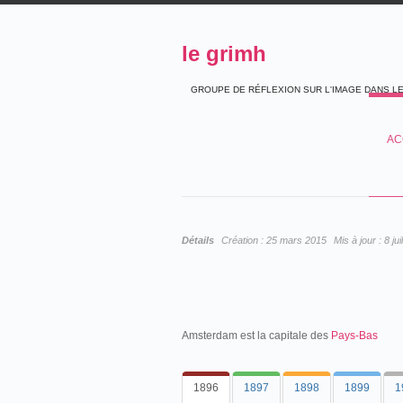
le grimh
GROUPE DE RÉFLEXION SUR L'IMAGE DANS L
AC
Détails
Création :
25 mars 2015
Mis à jour :
8 ju
Amsterdam est la capitale des
Pays-Bas
1896
1897
1898
1899
1