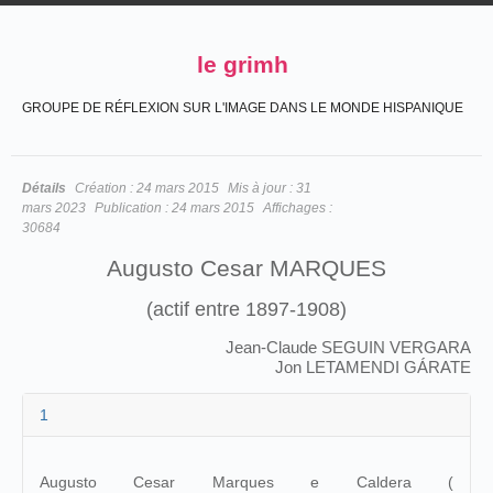
le grimh
GROUPE DE RÉFLEXION SUR L'IMAGE DANS LE MONDE HISPANIQUE
Détails
Création :
24 mars 2015
Mis à jour :
31
mars 2023
Publication :
24 mars 2015
Affichages :
30684
Augusto Cesar MARQUES
(actif entre 1897-1908)
Jean-Claude SEGUIN VERGARA
Jon LETAMENDI GÁRATE
1
Augusto Cesar Marques e Caldera (