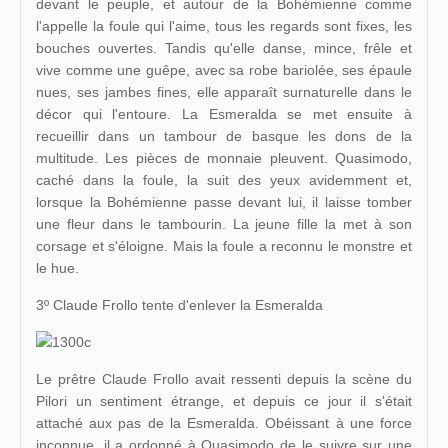
devant le peuple, et autour de la Bohémienne comme
l'appelle la foule qui l'aime, tous les regards sont fixes, les
bouches ouvertes. Tandis qu'elle danse, mince, frêle et
vive comme une guêpe, avec sa robe bariolée, ses épaule
nues, ses jambes fines, elle apparaît surnaturelle dans le
décor qui l'entoure. La Esmeralda se met ensuite à
recueillir dans un tambour de basque les dons de la
multitude. Les pièces de monnaie pleuvent. Quasimodo,
caché dans la foule, la suit des yeux avidemment et,
lorsque la Bohémienne passe devant lui, il laisse tomber
une fleur dans le tambourin. La jeune fille la met à son
corsage et s'éloigne. Mais la foule a reconnu le monstre et
le hue.
3º Claude Frollo tente d'enlever la Esmeralda
Le prêtre Claude Frollo avait ressenti depuis la scène du
Pilori un sentiment étrange, et depuis ce jour il s'était
attaché aux pas de la Esmeralda. Obéissant à une force
inconnue, il a ordonné à Quasimodo de le suivre sur une