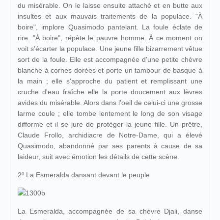
du misérable. On le laisse ensuite attaché et en butte aux
insultes et aux mauvais traitements de la populace. "À
boire", implore Quasimodo pantelant. La foule éclate de
rire. "À boire", répète le pauvre homme. À ce moment on
voit s'écarter la populace. Une jeune fille bizarrement vêtue
sort de la foule. Elle est accompagnée d'une petite chèvre
blanche à cornes dorées et porte un tambour de basque à
la main ; elle s'approche du patient et remplissant une
cruche d'eau fraîche elle la porte doucement aux lèvres
avides du misérable. Alors dans l'oeil de celui-ci une grosse
larme coule ; elle tombe lentement le long de son visage
difforme et il se jure de protèger la jeune fille. Un prêtre,
Claude Frollo, archidiacre de Notre-Dame, qui a élevé
Quasimodo, abandonné par ses parents à cause de sa
laideur, suit avec émotion les détails de cette scène.
2º La Esmeralda dansant devant le peuple
La Esmeralda, accompagnée de sa chèvre Djali, danse