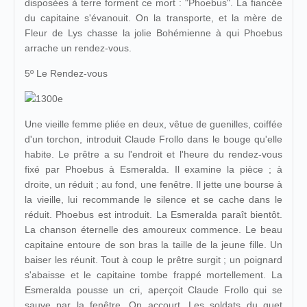
disposées à terre forment ce mort : "Phoebus". La fiancée
du capitaine s'évanouit. On la transporte, et la mère de
Fleur de Lys chasse la jolie Bohémienne à qui Phoebus
arrache un rendez-vous.
5º Le Rendez-vous
Une vieille femme pliée en deux, vêtue de guenilles, coiffée
d'un torchon, introduit Claude Frollo dans le bouge qu'elle
habite. Le prêtre a su l'endroit et l'heure du rendez-vous
fixé par Phoebus à Esmeralda. Il examine la pièce ; à
droite, un réduit ; au fond, une fenêtre. Il jette une bourse à
la vieille, lui recommande le silence et se cache dans le
réduit. Phoebus est introduit. La Esmeralda paraît bientôt.
La chanson éternelle des amoureux commence. Le beau
capitaine entoure de son bras la taille de la jeune fille. Un
baiser les réunit. Tout à coup le prêtre surgit ; un poignard
s'abaisse et le capitaine tombe frappé mortellement. La
Esmeralda pousse un cri, aperçoit Claude Frollo qui se
sauve par la fenêtre. On accourt. Les soldats du guet