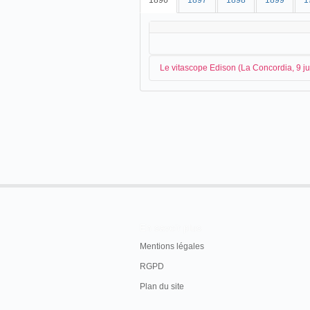
1896
1897
1898
1899
1
Le vitascope Edison (La Concordia, 9 j
L'Association des journalistes viennois
Soperte ed invenzioni
(Servizio speciale del Pop.Rom.).
Vienna, 9, ore 4.20)-All'Associazione del gi
oggi degli esperimenti col
vitascopio
, rece
genere che finora esista in Europa.
Il
vitascopio
è eguale al cinematografo: solt
fotografie sono colorate, sicchè l'illusione
En savoir plus
Gli esperimenti riuscirono splendidamente.
Mentions légales
Il Popolo Romano
, Rome, mercredi 10 juin 
RGPD
Plan du site