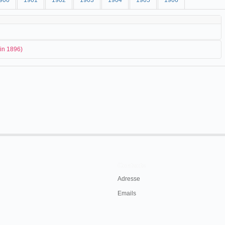
900
1901
1902
1903
1904
1905
1906
uin 1896)
 "La Concorde" organise une soirée pour présenter le vitascope d'
Edison
:
onalisti viennesi "La Concordia" forono fatti
ntissima soperta di Edison, l'unico apparato del
anto le figure sono di grandezza naturale e le
 è assolutamente completa.
Contacts
Adresse
1896, p. 2.
Emails