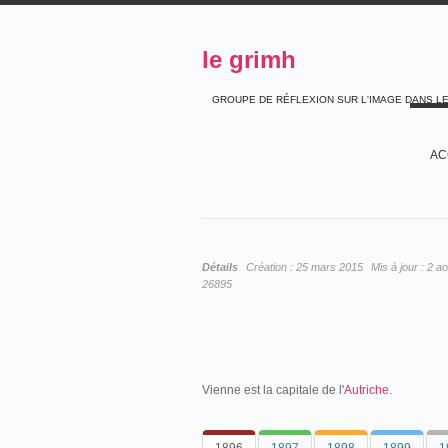
le grimh
GROUPE DE RÉFLEXION SUR L'IMAGE DANS L
AC
Détails
Création :
25 mars 2015
Mis à jour :
2 ao
26895
Vienne est la capitale de l'
Autriche
.