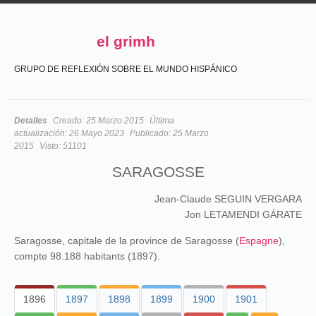
el grimh
GRUPO DE REFLEXIÓN SOBRE EL MUNDO HISPÁNICO
Detalles
Creado:
25 Marzo 2015
Última
actualización:
26 Mayo 2023
Publicado:
25 Marzo
2015
Visto:
51101
SARAGOSSE
Jean-Claude SEGUIN VERGARA
Jon LETAMENDI GÁRATE
Saragosse, capitale de la province de Saragosse (
Espagne
),
compte 98.188 habitants (1897).
1896
1897
1898
1899
1900
1901