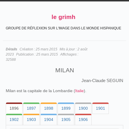
le grimh
GROUPE DE RÉFLEXION SUR L'IMAGE DANS LE MONDE HISPANIQUE
Détails
Création :
25 mars 2015
Mis à jour :
2 août
2023
Publication :
25 mars 2015
Affichages :
32588
MILAN
Jean-Claude SEGUIN
Milan est la capitale de la Lombardie (
Italie
).
1896
1897
1898
1899
1900
1901
1902
1903
1904
1905
1906