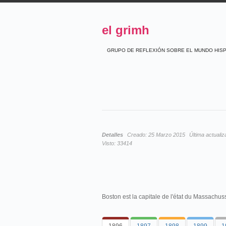
el grimh
GRUPO DE REFLEXIÓN SOBRE EL MUNDO HIS
Detalles
Creado:
25 Marzo 2015
Última actualiz
Visto:
33414
Boston est la capitale de l'état du Massachuss