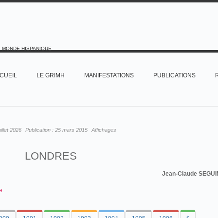
E MONDE HISPANIQUE
CUEIL
LE GRIMH
MANIFESTATIONS
PUBLICATIONS
uillet 2026
Publication :
25 mars 2015
Affichages
LONDRES
Jean-Claude SEGUI
e
.