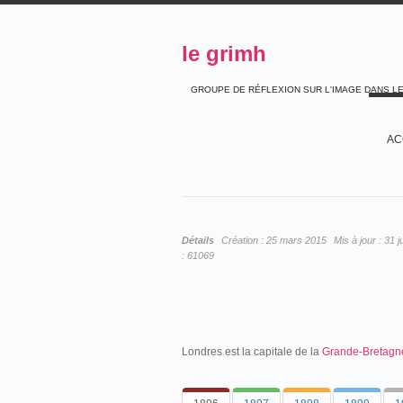
le grimh
GROUPE DE RÉFLEXION SUR L'IMAGE DANS L
AC
Détails
Création :
25 mars 2015
Mis à jour :
31 j
:
61069
Londres est la capitale de la
Grande-Bretagn