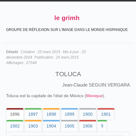
le grimh
GROUPE DE RÉFLEXION SUR L'IMAGE DANS LE MONDE HISPANIQUE
Détails
Création :
25 mars 2015
Mis à jour :
22
décembre 2024
Publication :
25 mars 2015
Affichages :
27549
TOLUCA
Jean-Claude SEGUIN VERGARA
Toluca est la capitale de l'état de México (
Mexique
).
1896
1897
1898
1899
1900
1901
1902
1903
1904
1905
1906
$