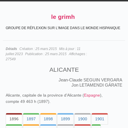
le grimh
GROUPE DE RÉFLEXION SUR L'IMAGE DANS LE MONDE HISPANIQUE
Détails
Création :
25 mars 2015
Mis à jour :
11
juillet 2023
Publication :
25 mars 2015
Affichages :
27549
ALICANTE
Jean-Claude SEGUIN VERGARA
Jon LETAMENDI GÁRATE
Alicante, capitale de la province d'Alicante (
Espagne
),
compte 49 463 h (1897).
1896
1897
1898
1899
1900
1901