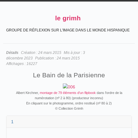
le grimh
GROUPE DE RÉFLEXION SUR L'IMAGE DANS LE MONDE HISPANIQUE
Détails
Création :
24 mars 2015
Mis à jour :
3
décembre 2023
Publication :
24 mars 2015
Affichages :
16227
Le Bain de la Parisienne
Albert Kirchner,
montage de 79 éléments d'un flipbook
dans l'ordre de la
numérotation (nº 2 à 80) (producteur inconnu)
En cliquant sur le photogramme, ordre restitué (nº 80 à 2)
© Collection Grimh
1