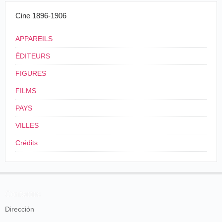
parisienne ; la
Noël en Alsace
, tableau
touchant et patriotique ; les
Danses
Cine 1896-1906
Espagnoles
, absolument artistiques ;
le
Menuet Louis XV
; la
Tentation de
APPAREILS
St-Antoine
, scène suggestive, et
surtout
On demande un modèle
, grande
ÉDITEURS
scène qui dure près de huit minutes.
Tous ces tableaux ont été vivement
FIGURES
applaudis hier soir, et contribueront à
augmenter la foule des visiteurs.
FILMS
On sait que toutes ces vues ont été
prises par le photographe parisien si
PAYS
réputé, M. Pirou [...].
VILLES
er
Le Petit Niçois, Nice, 1
février 1897,
Crédits
p. 3.
Noël
France
,
Pont-à-
23/04/1898
Collinet
en
Mousson
Alsace
Contactos
Dirección