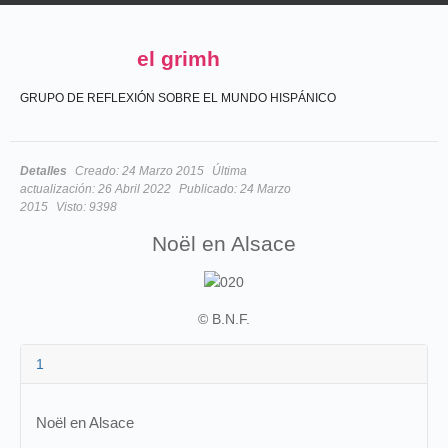
el grimh
GRUPO DE REFLEXIÓN SOBRE EL MUNDO HISPÁNICO
Detalles
Creado:
24 Marzo 2015
Última
actualización:
26 Abril 2022
Publicado:
24 Marzo
2015
Visto:
9398
Noël en Alsace
© B.N.F.
1
Noël en Alsace