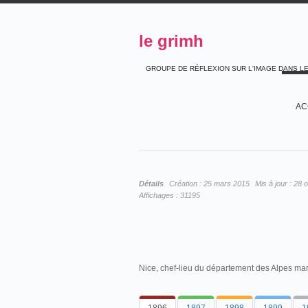
le grimh
GROUPE DE RÉFLEXION SUR L'IMAGE DANS L
AC
Détails
Création :
25 mars 2015
Mis à jour :
28 
Affichages :
31195
Nice, chef-lieu du département des Alpes mar