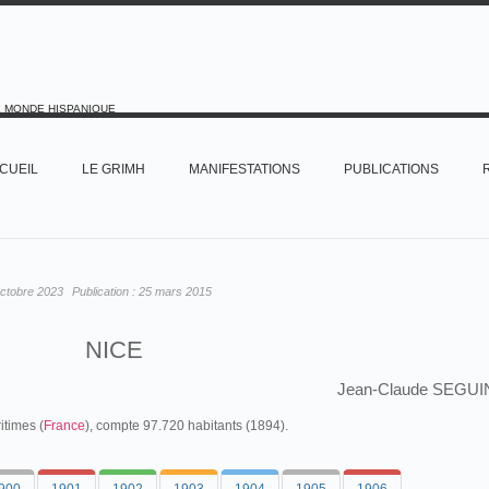
E MONDE HISPANIQUE
CUEIL
LE GRIMH
MANIFESTATIONS
PUBLICATIONS
octobre 2023
Publication :
25 mars 2015
NICE
Jean-Claude SEGUI
itimes (
France
), compte 97.720 habitants (1894).