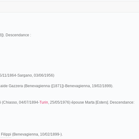
8]). Descendance :
25/11/1864-Sargano, 03/06/1956)
laide Gazzera (Benevagienna ([1871])-
Benevagienna, 19/02/1899
).
i
(Chiasso, 04/07/1894-
Turin
, 25/05/1976) épouse Marta [Esters]. Descendance:
Filippi
(
Benevagienna, 10/02/1899-).