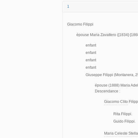
1
Giacomo Filippi
épouse Maria Zavattero ([1834]-[186
enfant
enfant
enfant
enfant
Giuseppe Filippi (Montanera, 
épouse (1888)
Maria Ade
Descendance :
Giacomo Clito
Filipp
Rita Filippi.
Guido Filippi.
Maria Celeste Stella 