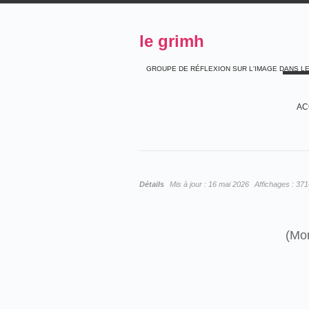
le grimh
GROUPE DE RÉFLEXION SUR L'IMAGE DANS L
AC
Détails
Mis à jour :
16 mai 2026
Affichages :
371
(
Mon