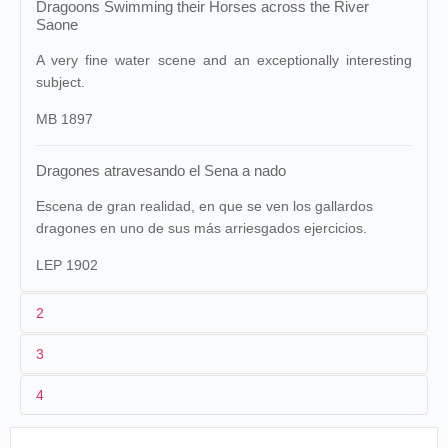
Dragoons Swimming their Horses across the River
Saone
A very fine water scene and an exceptionally interesting
subject.
MB 1897
Dragones atravesando el Sena a nado
Escena de gran realidad, en que se ven los gallardos
dragones en uno de sus más arriesgados ejercicios.
LEP 1902
2
3
Lumière
186 (AS
Maguire & Baucus
1186.
Lepage
1
875)
1008
4
Lyon
2
n.c.
cava
Cinématographe