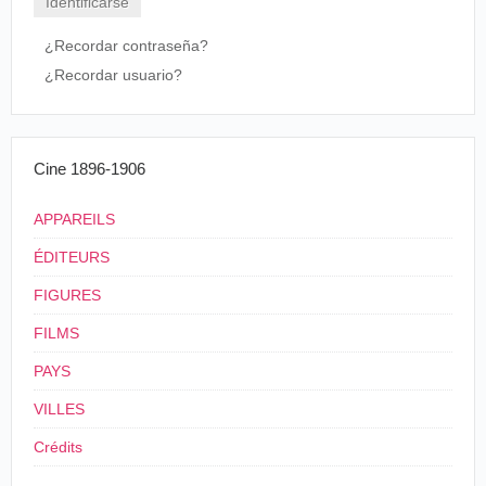
[30/01/1897]-06/02/1897
Kingston
New T
La policía de Nueva York
¿Recordar contraseña?
[18/02/1897]-[25/02/1897]
Costa Rica
San José
Teatr
¿Recordar usuario?
Cine 1896-1906
APPAREILS
ÉDITEURS
FIGURES
FILMS
PAYS
VILLES
Crédits