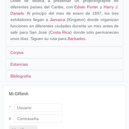
Dowe se dedica a presentar un projectographe en
diferentes países del Caribe, con
Edwin Porter
y
Harry J.
Daniels
. Al principo del mes de enero de 1897, los tres
exhibidores llegan a
Jamaica
(Kingston) donde organizan
funciones en diferentes ciudades durante un mes antes de
salir para San José (
Costa Rica
) donde sólo permanecen
unos días. Siguen su ruta para
Barbados
.
Corpus
Estancias
1897
Bibliografía
COSTA RICA
Estancias
País
Ciudad
Lugar
El Beso de la viuda
Mi GRimh
MUSSER Charles,
Before the Nickelodeon, Edwin S. Porter
El Baile Serpentino
and the Edison Manufacturing Company
, Berkekey/Los
[02/01/1897]-[18/01/1897]
Jamaica
Kingston
Town 
Yendo al Fuego
Angeles/Oxford, University of California Press,1991, 592 p.
El Baño en la mañana
[19/01/1897]-[21/01/1897]
Montego Bay
Cour
Usuario
El tren expreso de Chicago a Búffalo
[26/01/1897]-[26/01/1897]
Port Antonio
Contraseña
Baile de los Paraguas