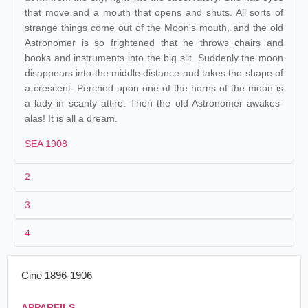
that move and a mouth that opens and shuts. All sorts of
strange things come out of the Moon's mouth, and the old
Astronomer is so frightened that he throws chairs and
books and instruments into the big slit. Suddenly the moon
disappears into the middle distance and takes the shape of
a crescent. Perched upon one of the horns of the moon is
a lady in scanty attire. Then the old Astronomer awakes-
alas! It is all a dream.
SEA 1908
2
3
1
Méliès
160-162
Vitagraph
118-120
4
2
Georges Méliès
31/03/1899
France
,
Reims
Royal Biograph
La Lune
3
1898
60 m/195 ft
France
,
Chalon-sur-
26/06/1899
Auguste Pariat
La Lune
Cine 1896-1906
Saône
4
France
,
Paris
25/11/1899
France
,
Marseille
Lune ma
APPAREILS