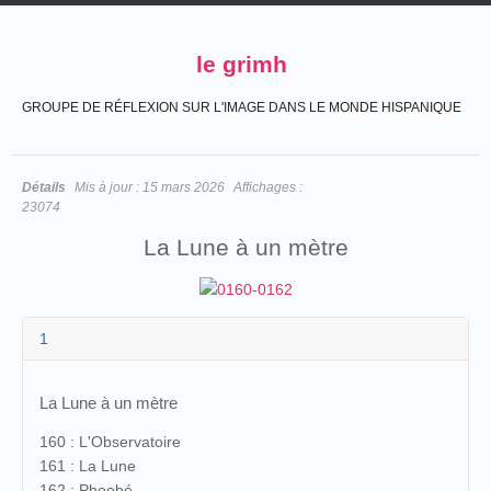
le grimh
GROUPE DE RÉFLEXION SUR L'IMAGE DANS LE MONDE HISPANIQUE
Détails
Mis à jour :
15 mars 2026
Affichages :
23074
La Lune à un mètre
1
La Lune à un mètre
160 : L'Observatoire
161 : La Lune
162 : Phoebé