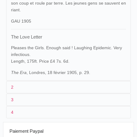
son coup et roule par terre. Les jeunes gens se sauvent en
riant.
GAU 1905
The Love Letter
Pleases the Girls. Enough said ! Laughing Epidemic. Very
infectious.
Length, 175ft. Price £4 7s. 6d.
The Era
, Londres, 18 février 1905, p. 29.
2
3
1
Clarendon
[112]
Gaumont
3043
4
2
n.c.
The
Grande-Bretagne
,
18/02/1905
The Era
Love
3
<18/02/1905
53 m./175 ft. £4 7s. 6d.
Londres
Letter
Paiement Paypal
4
Grande-Bretagne