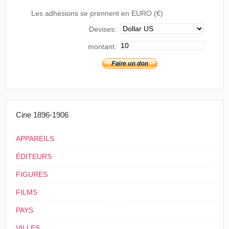
Carta
Cinematógrafo
Les adhésions se prennent en EURO (€)
04/04/1906
Espagne
,
Valence
de
de la Paz
amor
Devises:
Carta
montant:
06/08/1906
Espagne
,
Salamanque
Juan Minuesa
de
amor
Cine 1896-1906
APPAREILS
ÉDITEURS
FIGURES
FILMS
PAYS
VILLES