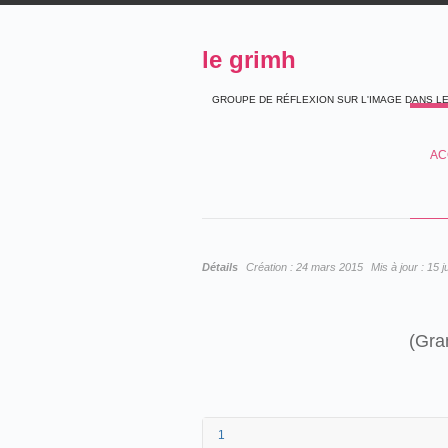
le grimh
GROUPE DE RÉFLEXION SUR L'IMAGE DANS L
AC
Détails
Création :
24 mars 2015
Mis à jour :
15 j
(Gra
1