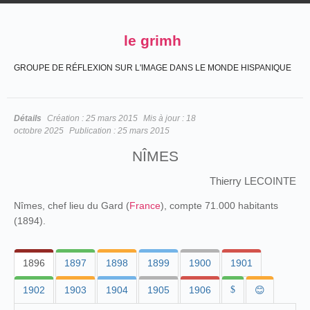
le grimh
GROUPE DE RÉFLEXION SUR L'IMAGE DANS LE MONDE HISPANIQUE
Détails
Création :
25 mars 2015
Mis à jour :
18
octobre 2025
Publication :
25 mars 2015
NÎMES
Thierry LECOINTE
Nîmes, chef lieu du Gard (
France
), compte 71.000 habitants
(1894).
1896
1897
1898
1899
1900
1901
1902
1903
1904
1905
1906
$
😊