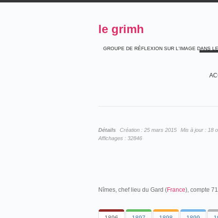
le grimh
GROUPE DE RÉFLEXION SUR L'IMAGE DANS L
AC
Détails
Création :
25 mars 2015
Mis à jour :
18 
Affichages :
32846
Nîmes, chef lieu du Gard (
France
), compte 71