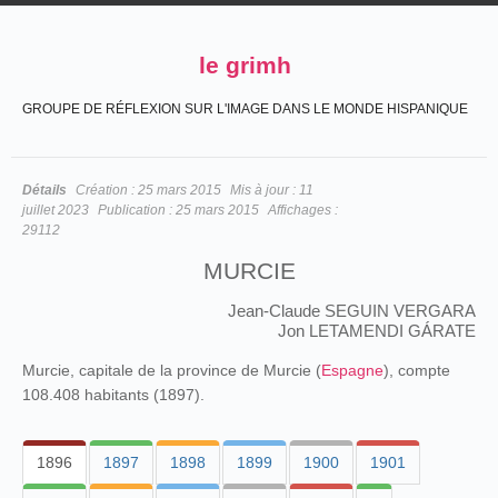
le grimh
GROUPE DE RÉFLEXION SUR L'IMAGE DANS LE MONDE HISPANIQUE
Détails
Création :
25 mars 2015
Mis à jour :
11
juillet 2023
Publication :
25 mars 2015
Affichages :
29112
MURCIE
Jean-Claude SEGUIN VERGARA
Jon LETAMENDI GÁRATE
Murcie, capitale de la province de Murcie (
Espagne
), compte
108.408 habitants (1897).
1896
1897
1898
1899
1900
1901