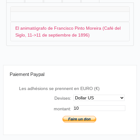
El animatógrafo de Francisco Pinto Moreira (Café del
Siglo, 11->11 de septiembre de 1896)
El electricista portugués Francisco Pinto Moreira,
estando en
Oporto
, anuncia su intención de salir para
Salamanca para presentar su cinematógrafo:
Paiement Paypal
Sr. Pinto Moreira tenciona ir a Salamanca
Les adhésions se prennent en EURO (€)
fotografiar uma das touradas que ali vão realizar-
se, para o exibir, na sorte de morte, no seu
Devises:
animatógrafo, o que será um grande sucesso.
montant:
A Voz pública
, Oporto, viernes 28 de agosto de
1896.
A primeros de septiembre, acompañado del
empresario Julio Hermenegildo Verde, Francisco Pinto