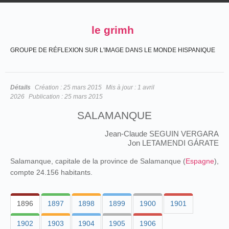
le grimh
GROUPE DE RÉFLEXION SUR L'IMAGE DANS LE MONDE HISPANIQUE
Détails
Création :
25 mars 2015
Mis à jour :
1 avril
2026
Publication :
25 mars 2015
SALAMANQUE
Jean-Claude SEGUIN VERGARA
Jon LETAMENDI GÁRATE
Salamanque, capitale de la province de Salamanque (
Espagne
),
compte 24.156 habitants.
1896
1897
1898
1899
1900
1901
1902
1903
1904
1905
1906