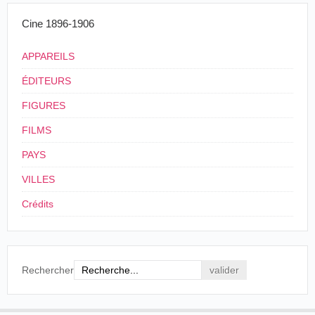
Moreira está a punto de salir para Salamanca:
Cine 1896-1906
"O século” nas províncias – 3ª feira. 8 –
APPAREILS
Porto – T-
Parte amanhã para Salamanca o empresario
ÉDITEURS
teatral Sr. Julio Verde, que ali vai com o
electricista Sr. Francisco Pinto Moreira, expor o
FIGURES
Animatographo Portuguez.
FILMS
O Século
, Lisboa, miércoles 9 de septiembre de
PAYS
1896.
VILLES
A los poquísimos días, la prensa salmantina reseñó la
primera presentación del aparato:
Crédits
Ayer comenzaron las sesiones de
“animatógrafo” bajo la dirección del caballero
portugués Julio H. Verde.
Rechercher
Es el animatógrafo espectáculo curiosísimo,
mezcla de física recreativa y aplicación
utilísima de la fotografía, que atrae grandemente