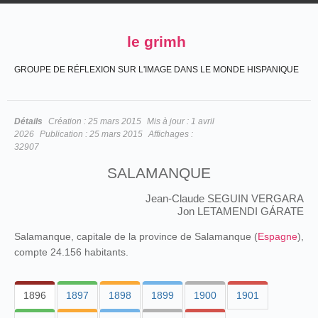
le grimh
GROUPE DE RÉFLEXION SUR L'IMAGE DANS LE MONDE HISPANIQUE
Détails
Création :
25 mars 2015
Mis à jour :
1 avril
2026
Publication :
25 mars 2015
Affichages :
32907
SALAMANQUE
Jean-Claude SEGUIN VERGARA
Jon LETAMENDI GÁRATE
Salamanque, capitale de la province de Salamanque (
Espagne
),
compte 24.156 habitants.
1896
1897
1898
1899
1900
1901