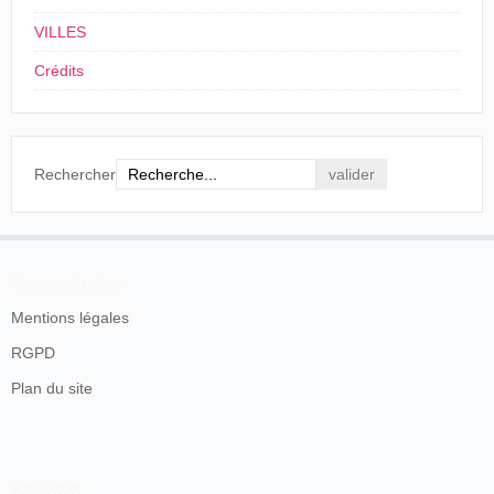
empresario Julio Hermenegildo Verde, Francisco Pinto
VILLES
Moreira está a punto de salir para Salamanca:
Crédits
"O século” nas províncias – 3ª feira. 8 –
Porto – T-
Parte amanhã para Salamanca o empresario
teatral Sr. Julio Verde, que ali vai com o
Rechercher
electricista Sr. Francisco Pinto Moreira, expor o
Animatographo Portuguez.
O Século
, Lisboa, miércoles 9 de septiembre de
1896.
En savoir plus
A los poquísimos días, la prensa salmantina reseñó la
Mentions légales
primera presentación del aparato:
RGPD
Plan du site
Ayer comenzaron las sesiones de
“animatógrafo” bajo la dirección del caballero
portugués Julio H. Verde.
Es el animatógrafo espectáculo curiosísimo,
mezcla de física recreativa y aplicación
Contacts