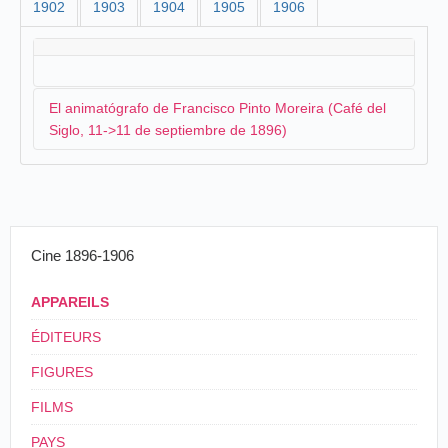
1902
1903
1904
1905
1906
El animatógrafo de Francisco Pinto Moreira (Café del
Siglo, 11->11 de septiembre de 1896)
El electricista portugués Francisco Pinto Moreira,
estando en
Oporto
, anuncia su intención de salir para
Salamanca para presentar su cinematógrafo:
Cine 1896-1906
Sr. Pinto Moreira tenciona ir a Salamanca
APPAREILS
fotografiar uma das touradas que ali vão realizar-
se, para o exibir, na sorte de morte, no seu
ÉDITEURS
animatógrafo, o que será um grande sucesso.
FIGURES
A Voz pública
, Oporto, viernes 28 de agosto de
1896.
FILMS
PAYS
A primeros de septiembre, acompañado del