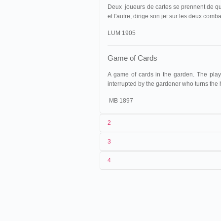
Deux joueurs de cartes se prennent de quer
et l'autre, dirige son jet sur les deux co
LUM 1905
Game of Cards
A game of cards in the garden. The playe
interrupted by the gardener who turns the
MB 1897
2
3
1
Lumière
115 (AS 216)
4
2
n.c.
18/10/1896
France
,
Lyon
3
[printemps 1896]-18/10/1896
24/10/1896
France
,
Nîmes
4
France
, [
Lyon
, Monplaisir]
09/11/1896
France
,
Marseille
28/11/1896
États-Unis
,
New York
, Brool