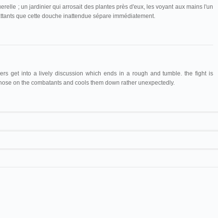
elle ; un jardinier qui arrosait des plantes près d'eux, les voyant aux mains l'un
mbattants que cette douche inattendue sépare immédiatement.
rs get into a lively discussion which ends in a rough and tumble. the fight is
 hose on the combatants and cools them down rather unexpectedly.
Maguire & Baucus
1115
Cinématographe Lumière
Joueurs de cartes arrosés
17 m
Cinématographe Lumière
Les Joueurs de cartes arrosés
Joseph Camus
Les Joueurs de cartes aspergés
kyn Institute
Cinématographe Lumière