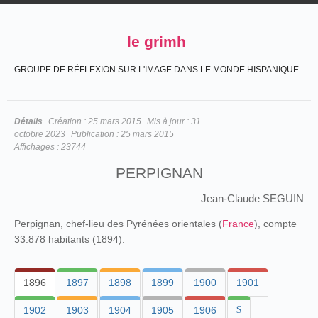
le grimh
GROUPE DE RÉFLEXION SUR L'IMAGE DANS LE MONDE HISPANIQUE
Détails
Création :
25 mars 2015
Mis à jour :
31
octobre 2023
Publication :
25 mars 2015
Affichages :
23744
PERPIGNAN
Jean-Claude SEGUIN
Perpignan, chef-lieu des Pyrénées orientales (
France
), compte
33.878 habitants (1894).
1896
1897
1898
1899
1900
1901
1902
1903
1904
1905
1906
$