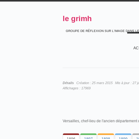
le grimh
GROUPE DE RÉFLEXION SUR L'IMAGE DANS L
AC
Détails
Création :
25 mars 2015
Mis à jour :
27 j
Affichages :
17969
Versailles, chef-lieu de l'ancien départemen