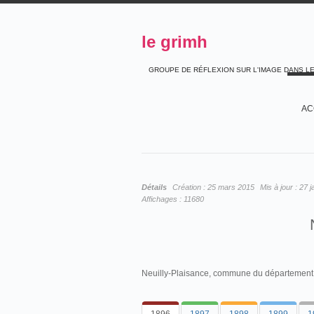
le grimh
GROUPE DE RÉFLEXION SUR L'IMAGE DANS L
AC
Détails
Création :
25 mars 2015
Mis à jour :
27 j
Affichages :
11680
Neuilly-Plaisance, commune du département 