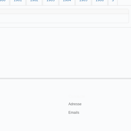
900
1901
1902
1903
1904
1905
1906
$
Contacts
Adresse
Emails