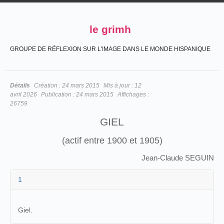
le grimh
GROUPE DE RÉFLEXION SUR L'IMAGE DANS LE MONDE HISPANIQUE
Détails
Création :
24 mars 2015
Mis à jour :
12
avril 2026
Publication :
24 mars 2015
Affichages :
26759
GIEL
(actif entre 1900 et 1905)
Jean-Claude SEGUIN
1
Giel.