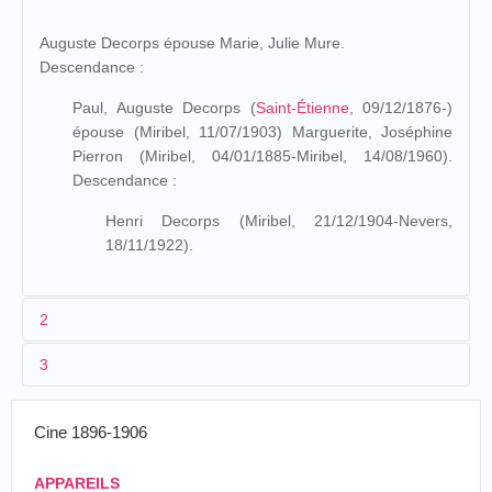
Auguste Decorps épouse Marie, Julie Mure.
Descendance :
Paul, Auguste Decorps (
Saint-Étienne
, 09/12/1876-)
épouse (Miribel, 11/07/1903) Marguerite, Joséphine
Pierron (Miribel, 04/01/1885-Miribel, 14/08/1960).
Descendance :
Henri Decorps (Miribel, 21/12/1904-Nevers,
18/11/1922).
2
3
La Russie (juillet-août 1896)
04/1896-07/1896
France
Marseille
Alors qu’il est employé du P.L.M., il part en avril 1896 pour
Cine 1896-1906
Marseille où il fait équipe avec
Mathieu Moussy
sur le
46,
Saint-
poste du cinématographe Lumière, 3 rue de Noailles, qui
09/07/08/1896
Russie
Perspective
APPAREILS