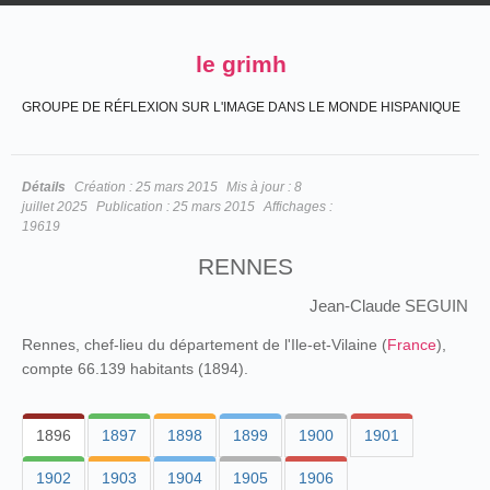
le grimh
GROUPE DE RÉFLEXION SUR L'IMAGE DANS LE MONDE HISPANIQUE
Détails
Création :
25 mars 2015
Mis à jour :
8
juillet 2025
Publication :
25 mars 2015
Affichages :
19619
RENNES
Jean-Claude SEGUIN
Rennes, chef-lieu du département de l'Ile-et-Vilaine (
France
),
compte 66.139 habitants (1894).
1896
1897
1898
1899
1900
1901
1902
1903
1904
1905
1906