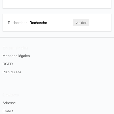
que nous, ont déjà eu le plaisir de voir ce
spectacle du plus haut intérêt Nous sommes
certains que la population de Rennes qui compte
tant de photographes amateurs ne restera pas
indifférente à cette dernière manifestation des
Rechercher
progrès incessants de la photographie. Nous
verrons dans l'établissement qui va stationner·
place de la Halle-aux-Blés "L'arrivée d'un train
en gare", un "Défilé de hussards", une "Partie de
cartes", etc. Mais ne soyons pas plus indiscrets
En savoir plus
et laissons la surprise aux amateurs.
Mentions légales
Le Petit Rennais,
16 juillet 1896.
RGPD
Plan du site
Contacts
Adresse
Emails