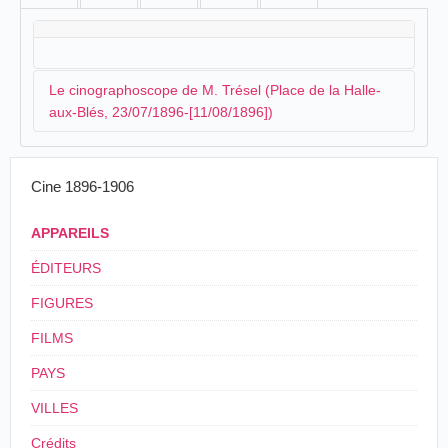
Le cinographoscope de M. Trésel (Place de la Halle-
aux-Blés, 23/07/1896-[11/08/1896])
Le tourneur
Trésel
arrive à Rennes vers la fin du mois
Cine 1896-1906
de juillet 1896 où il organise des séances de
photographies animées. Il dispose d'un
APPAREILS
cinographoscope, un cinématographe breveté par les
frères
Pipon
. La baraque est installée sur la place de la
ÉDITEURS
Halle-aux-Blés. Dès le 16 juillet,
Le Petit Rennais
FIGURES
annonce l'arrivée prochaine de l'appareil :
FILMS
Enfin, Rennes va avoir dans ses murs le
PAYS
cinographoscope ou, pour mieux dire, les
projections de photographies animées. Ce
VILLES
merveilleux spectacle a fait courir la capitale et
toutes les villes de France qui, plus favorisées
Crédits