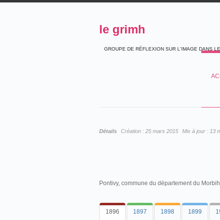
le grimh
GROUPE DE RÉFLEXION SUR L'IMAGE DANS L
AC
Détails
Création :
25 mars 2015
Mis à jour :
13 
Pontivy, commune du département du Morbih
1896
1897
1898
1899
1