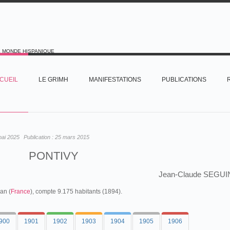
E MONDE HISPANIQUE
CUEIL
LE GRIMH
MANIFESTATIONS
PUBLICATIONS
mai 2025
Publication :
25 mars 2015
PONTIVY
Jean-Claude SEGUI
an (
France
), compte 9.175 habitants (1894).
900
1901
1902
1903
1904
1905
1906