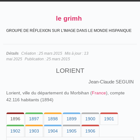
le grimh
GROUPE DE RÉFLEXION SUR L'IMAGE DANS LE MONDE HISPANIQUE
Détails
Création :
25 mars 2015
Mis à jour :
13
mai 2025
Publication :
25 mars 2015
LORIENT
Jean-Claude SEGUIN
Lorient, ville du département du Morbihan (
France
), compte
42.116 habitants (1894)
1896
1897
1898
1899
1900
1901
1902
1903
1904
1905
1906