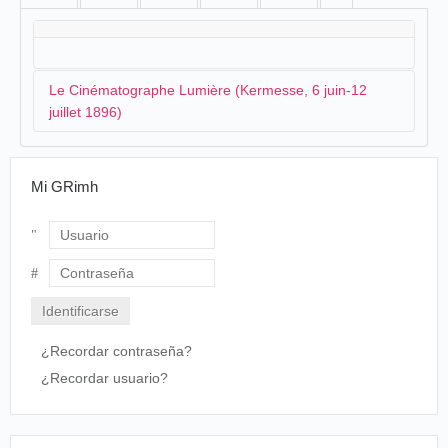
Le Cinématographe Lumière (Kermesse, 6 juin-12
juillet 1896)
Le cinématographe Lumière est annoncé à la mi-mai:
Mi GRimh
Harmonie municipale et Union chorale.-
[...] Cette kermesse, cette année, sera des plus
Usuario
brillantes et présentera un grand intérêt en
raison des attractions nouvelles qui seront
Contraseña
offertes au public. Nous croyons savoir que, pour
la première fois dans notre ville, grâce à
l'extrême obligeance de M. Fournier,
¿Recordar contraseña?
concessionnaire du cinématographe Lumière,
nous pourrons admirer cette merveilleuse
¿Recordar usuario?
découverte scientifique. Nous ne pouvons que
féliciter nos deux sociétés de leur esprit
d'initiative.