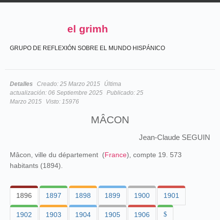
el grimh
GRUPO DE REFLEXIÓN SOBRE EL MUNDO HISPÁNICO
Detalles
Creado:
25 Marzo 2015
Última
actualización:
06 Septiembre 2025
Publicado:
25
Marzo 2015
Visto:
15976
MÂCON
Jean-Claude SEGUIN
Mâcon, ville du département (
France
), compte 19. 573
habitants (1894).
1896
1897
1898
1899
1900
1901
1902
1903
1904
1905
1906
$