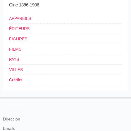
Cine 1896-1906
Le Journal de Saône-et-Loire
, Chalon-sur-
Saône, jeundi 14 mai 1896.
APPAREILS
La presse lyonnaise se fait l'écho de prochaine
ÉDITEURS
installation:
FIGURES
Kermesse des 6, 7 et 8 juin. - Nos
FILMS
excellentes Sociétés : l'Union chorale
et l'Harmonie municipale nous font savoir que
PAYS
sous peu on va commencer la pose des appareils
électriques destinés au fonctionnement du
VILLES
cinématographe, que certainement tous les
Mâconnais voudront aller voir. A ce propos
Crédits
félicitons bien vivement nos sociétés d'avoir eu
l'idée de faire admirer cette merveilleuse
découverte scientifique à nos concitoyens et
d'avoir réussi à la faire établir ici, car nous
savons que beaucoup de villes de France et de
Contactos
l'étranger bien plus importantes que notre cité
n'ont encore pu obtenir aucun appareil de ce
Dirección
genre, c'est que les inventeurs MM. Lumière
Emails
sont littéralement débordés et M. Fournier qui