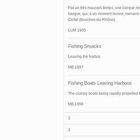
Par un très mauvais temps, une barque mon
barque, qui, à un moment donné, menace d
Ciotat (Bouches-du-Rhône).
LUM 1905
Fishing Smacks
Leaving the harbor.
MB 1897
Fishing Boats Leaving Harbous
The clumsy boats being rapidly propelled b
MB 1898
2
3
1
Lumière
9 (AS 678)