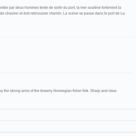
tée par deux hommes tente de sortir du port; la mer soulève fortement la
e chavirer et doit rebrousser chemin. La scène se passe dans le port de La
y the strong arms of the brawny Norwegian fisher folk. Sharp and clear.
Maguire & Baucus
1009