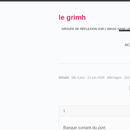
le grimh
GROUPE DE RÉFLEXION SUR L'IMAGE DANS L
AC
Détails
Mis à jour :
21 juin 2026
Affichages :
111
1
Barque sortant du port