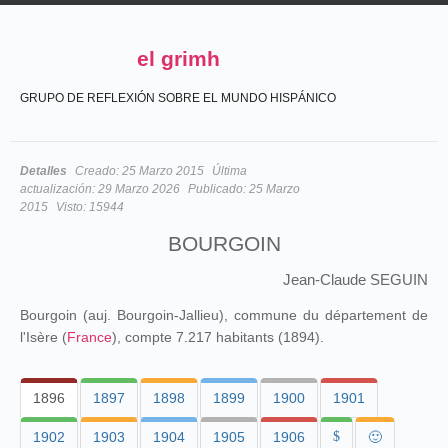
el grimh
GRUPO DE REFLEXIÓN SOBRE EL MUNDO HISPÁNICO
Detalles
Creado:
25 Marzo 2015
Última
actualización:
29 Marzo 2026
Publicado:
25 Marzo
2015
Visto:
15944
BOURGOIN
Jean-Claude SEGUIN
Bourgoin (auj. Bourgoin-Jallieu), commune du département de
l'Isère (
France
), compte 7.217 habitants (1894).
1896
1897
1898
1899
1900
1901
1902
1903
1904
1905
1906
$
🙂