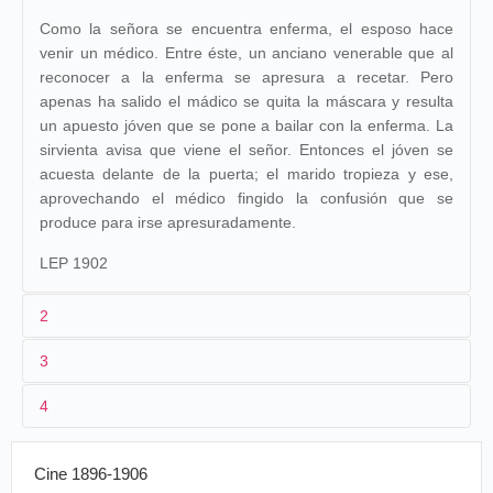
Como la señora se encuentra enferma, el esposo hace
venir un médico. Entre éste, un anciano venerable que al
reconocer a la enferma se apresura a recetar. Pero
apenas ha salido el mádico se quita la máscara y resulta
un apuesto jóven que se pone a bailar con la enferma. La
sirvienta avisa que viene el señor. Entonces el jóven se
acuesta delante de la puerta; el marido tropieza y ese,
aprovechando el médico fingido la confusión que se
produce para irse apresuradamente.
LEP 1902
2
3
1
Parnaland
353
Lepage
1033.
Mendel
412 (1901)
4
2
n.c.
France
.
Méry-
Maison
Madame a la
23/12/1906
sur-Oise
Parnaland
migraine
3
≤ 1901
19 m. env., 25 m (Lepage)
Cine 1896-1906
Royal
Madame a la
4
France
10/12/1908
Algérie
.
Alger
.