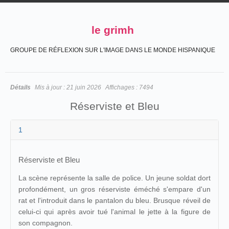
le grimh
GROUPE DE RÉFLEXION SUR L'IMAGE DANS LE MONDE HISPANIQUE
Détails
Mis à jour :
21 juin 2026
Affichages :
7494
Réserviste et Bleu
1
Réserviste et Bleu
La scène représente la salle de police. Un jeune soldat dort
profondément, un gros réserviste éméché s'empare d'un
rat et l'introduit dans le pantalon du bleu. Brusque réveil de
celui-ci qui après avoir tué l'animal le jette à la figure de
son compagnon.