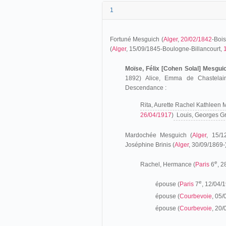
1
Fortuné Mesguich (
Alger
,
20/02/1842
-Boi
(
Alger
, 15/09/1845-Boulogne-Billancourt,
Moïse, Félix [Cohen Solal] Mesgui
1892) Alice, Emma de Chastelain
Descendance :
Rita, Aurette Rachel Kathleen
26/04/1917
)
Louis, Georges Gra
Mardochée Mesguich (
Alger
, 15/1
Joséphine Brinis (
Alger
, 30/09/1869-
e
Rachel, Hermance (
Paris
6
, 
e
épouse (
Paris
7
, 12/04/
épouse (
Courbevoie
, 05/
épouse (
Courbevoie
, 20/