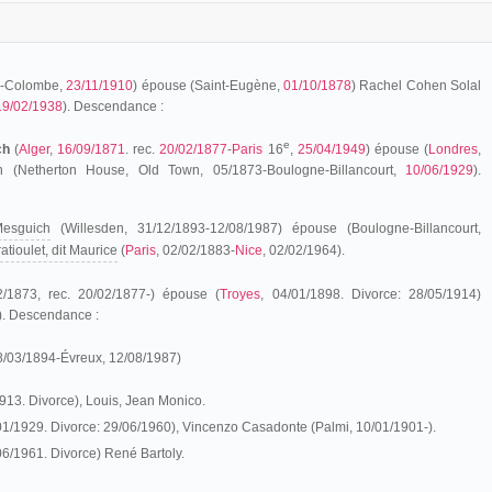
s-Colombe,
23/11/1910
) épouse (Saint-Eugène,
01/10/1878
) Rachel Cohen Solal
19/02/1938
). Descendance :
e
ch
(
Alger
,
16/09/1871
. rec.
20/02/1877
-
Paris
16
,
25/04/1949
) épouse (
Londres
,
 (Netherton House, Old Town, 05/1873-Boulogne-Billancourt,
10/06/1929
).
 Mesguich
(Willesden, 31/12/1893-12/08/1987) épouse (Boulogne-Billancourt,
tioulet, dit Maurice
(
Paris
, 02/02/1883-
Nice
, 02/02/1964).
2/1873, rec. 20/02/1877-) épouse (
Troyes
, 04/01/1898. Divorce: 28/05/1914)
). Descendance :
28/03/1894-Évreux, 12/08/1987)
1913. Divorce), Louis, Jean Monico.
01/1929. Divorce: 29/06/1960), Vincenzo Casadonte (Palmi, 10/01/1901-).
06/1961. Divorce) René Bartoly.