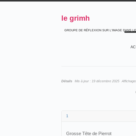
le grimh
GROUPE DE RÉFLEXION SUR L'IMAGE DANS L
AC
Détails
Mis à jour :
19 décembre 2025
Affichage
1
Grosse Tête de Pierrot