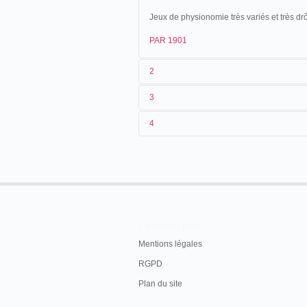
Jeux de physionomie très variés et très d
PAR 1901
2
3
1
Parnaland
208
4
2
n.c.
09/05/1903
France
.
Bourges
.
3
≤ 1901
4
France
En savoir plus
Mentions légales
RGPD
Plan du site