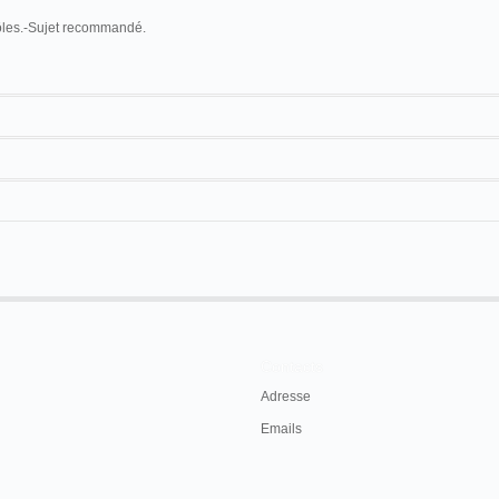
rôles.-Sujet recommandé.
Cinématographe géant
Radiguet et Massiot
Tête de Pierrot
17 m. environ
Contacts
Adresse
Emails