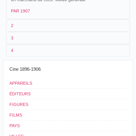
PAR 1907
2
3
1
Parnaland
437
4
2
n.c.
3
[1902]
14 m. environ
Cine 1896-1906
4
France
APPAREILS
ÉDITEURS
FIGURES
FILMS
PAYS